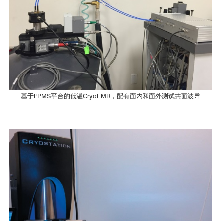
CryoFMR
湖南大学
■ 提取合金膜的饱和磁化强度Ms，阻尼系数
α，以及交换劲度A
CryoFMR
Field[Oe]
基于PPMS平台的低温CryoFMR，配有面内和面外测试共面波导
三峡大学
*
ISHE-CPW (4087-608
) for CryoFMR
CryoFMR
包头师范学院
CryoFMR
100-
x
x
哈尔滨工业大学深圳研究院