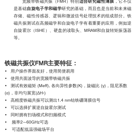
宽频带铁磁共振（FMR）特别
适合研究磁性薄膜
，它不仅
是基础
自旋电子学和磁学
研究的基础，而且也是当前和未来磁
存储、磁性传感器、逻辑和微波信号处理技术的组成部分。铁
磁共振测试在高频磁学和自旋电子学有着重要的应用，例如逆
自旋霍尔（ISHE）、硬盘的读取头、MRAM和自旋转矩振荡器
等。
铁磁共振仪
FMR主要特征：
• 用户操作界面友好，使用简便易用
• 使用共面波导的宽频带铁磁共振
• 测试有效磁矩 (Meff), 各向异性参数(K)，旋磁比 (γ)，阻尼系数
(α)，非均匀展宽(ΔH◦)
• 高精度铁磁共振可以测出1.4 nm钴铁硼薄膜信号
• 可以选择扩展逆自旋霍尔测试
• 同时拥有扫场模式和扫频模式
• 频率2~60GHz可选
• 可适配低温强磁场平台