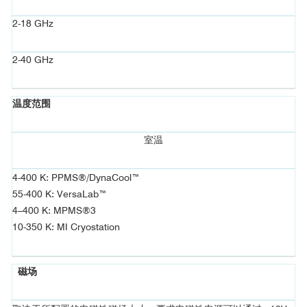
图3(a)显示了一系列测量谱，显示了100 nm厚的Py8u15薄膜在
2-18 GHz
宽温度范围内的FMR和PSSW模式。图3(a)的插图显示了FMR模式的
提取线宽，用于将LabVIEW程序与PPMS、DynaCool、Versalab和
MPMS3系统接口，计算两种不同温度下的磁阻尼。图3(b)显示了各
2-40 GHz
种不同合金的自旋波劲度常数D（与交换劲度A相关的参数）的提取
温度依赖性。图3(c)显示了三个铁磁薄膜样品的饱和磁化强度、阻尼
温度范围
和非均匀展宽的温度依赖性，在成分和沉积条件上只有微小的差
异。有趣的是，对于三个样品中的细微差异，我们观察到了温度依
室温
[3]
赖性在数量和趋势上的显著差异。
4-400 K: PPMS®/DynaCool™
55-400 K: VersaLab™
4–400 K: MPMS®3
10-350 K: MI Cryostation
磁场