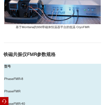
[2]
CryoFMR-40
南方科学技术大学
*
Not included with CryoFMR Probe
基于Montana的S50带磁体恒温器平台的低温 CryoFMR
CryoFMR
兰州大学
■ NiFeCu合金在不同磁场下，不同温度下的
铁磁共振特性
铁磁共振仪
FMR
参数规格
CryoFMR
型号
上海科技大学
PhaseFMR-8
CryoFMR-40
PhaseFMR
南京理工大学
PhaseFMR-40