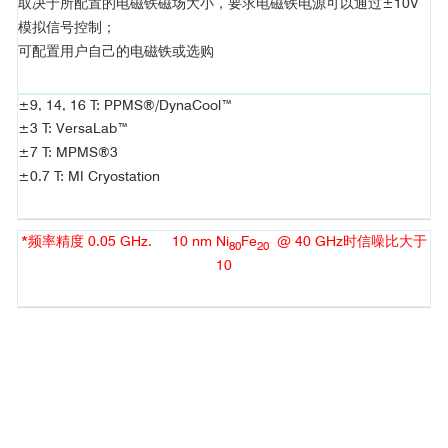
取决于所配置的电磁铁磁场大小，要求电磁铁电源可以通过±10V
模拟信号控制；
可配置用户自己的电磁铁或选购
±9, 14, 16 T: PPMS®/DynaCool™
±3 T: VersaLab™
±7 T: MPMS®3
±0.7 T: MI Cryostation
参考文献
[3]
*频率精度 0.05 GHz. 10 nm Ni
Fe
@ 40 GHz时信噪比大于
80
20
10
■ 逆自旋霍尔效应(ISHE)
20
Ni
Fe
80
20
[4]