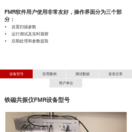
FMR软件用户使用非常友好，操作界面分为三个部
分：
•
设置扫描参数
•
运行测试及实时观察
•
后期处理和参数提取
设备型号
应用案例
测试数据
发表文章
用户单位
铁磁共振仪
■ 退火后的薄膜特性
■
逆自旋霍尔效应
FMR
设备型号
Inverse Spin Hall Effect，
(
清华大学物理系
ISHE)
80
20
CryoFMR
Ni
Fe
Ni
Fe
80
20
80
20