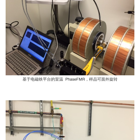
清华大学材料学院
CryoFMR-40
Ni
Fe
80
20
中国科学院物理研究所
[1]
Ni
Fe
80
20
PhaseFMR
中国科学院地球环境研究所
基于电磁铁平台的室温 PhaseFMR，样品可面外旋转
H
[T]
DC
PhaseFMR-40
电子科技大学
PhaseFMR-40
参考文献
哈尔滨工业大学
[1]