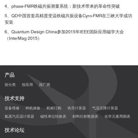
4、phase-FMR铁磁共振测量系统：新技术带来的革命性突破
5、QD中国首套高精度变温铁磁共振设备Cyro-FMR在三峡大学成功
安装
6、Quantum Design China参加2015年IEEE国际应用磁学大会
（InterMag 2015）
Ni
Fe
80
20
参考文献
[4]
产品
按分类
按应用
按厂商
技术支持
设备维修
样机体验
耗材订购
热导计算器
气流压降计算器
■ Nature Communications：纳米接触磁隧道
氦蒸汽压温计算器
磁性单位转换表
材料衍射数据表
化学元素周期表
结中自旋转移力矩驱动的高阶传播自旋波
技术论坛