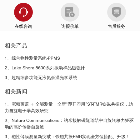
[5]
在线咨询
询报价单
售后服务
相关产品
1、综合物性测量系统-PPMS
Ni
Fe
80
20
2、Lake Shore 8600系列振动样品磁强计
3、超精细多功能无液氦低温光学系统
相关新闻
1、宽频覆盖 + 全能测量！全新“即开即用”ST-FMR铁磁共振仪，助
力自旋电子学高效研究
2、Nature Communications：纳米接触磁隧道结中自旋转移力矩驱
动的高阶传播自旋波
3、磁性薄膜测量新突破：铁磁共振FMR实现全方位搭配、升级！