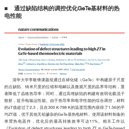
■
通过缺陷结构的调控优化GeTe基材料的热
电性能
清华大学李敬锋课题组
通过在碲化锗（GeTe）中构建原子尺度
的点缺陷、纳米尺度的位错和电畴以及微观尺度的晶界等结构，显
著降低了晶格热导率；同时，通过高维缺陷的构建有效弱化载流子
散射，提升电输运性能。由于热导率和电学性能的综合调控，材料
的zT值超过了2.3，且在300 K-798 K的温度范围内获得了1.56的平
均ZT值，优于其他无铅掺杂的GeTe基热电材料。使用该材料制备的
单臂热电器件，优化后的最高转换效率可达11%。相关工作以
《Evolution of defect structures leading to high ZT in GeTe-based