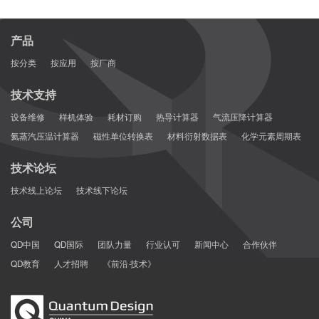
产品
按分类
按应用
按厂商
技术支持
设备维修
样机体验
耗材订购
热导计算器
气流压降计算器
氦蒸汽压温计算器
磁性单位转换表
材料衍射数据表
化学元素周期表
技术论坛
技术线上论坛
技术线下论坛
公司
QD中国
QD国际
团队力量
行业认可
新闻中心
合作伙伴
QD教育
人才招聘
《前沿·技术》