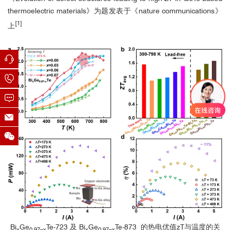
thermoelectric materials》为题发表于《nature communications
》
[1]
上
Bi
Ge
Te-723 及
Bi
Ge
Te-
873 的热电优值zT与温度的关
x
0.97–x
x
0.97–x