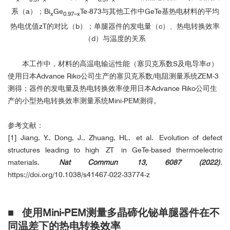
系
（a）
；
Bi
Ge
Te-
873
与其他工作中GeTe基热电材料的平均
x
0.97–x
热电优值zT的对比
（b）
；单腿器件的发电量
（c）、
热电转换效率
（d）
与温度的关系
本工作中，材料的高温电输运性能（塞贝克系数S及电导率σ）
使用日本Advance Riko公司生产的塞贝克系数/电阻测量系统ZEM-3
测得；器件的发电量及热电转换效率使用日本Advance Riko公司生
产的小型热电转换效率测量系统Mini-PEM测得。
参考文献：
[1] Jiang, Y., Dong, J., Zhuang, HL. et al. Evolution of defect
structures leading to high ZT in GeTe-based thermoelectric
materials.
Nat Commun 13, 6087 (2022)
.
https://doi.org/10.1038/s41467-022-33774-z
■ 使用Mini-PEM测量多晶碲化铋单腿器件在不
同温差下的热电转换效率