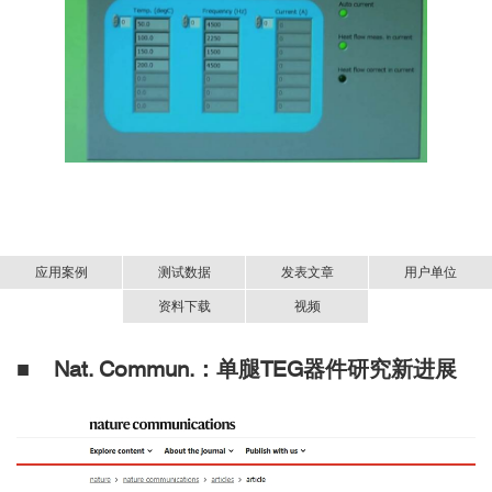
应用案例
测试数据
发表文章
用户单位
资料下载
视频
■ Nat. Commun.：单腿TEG器件研究新进展
☑ LiMnSbTe
高性能热电材料/器件性能测量与表征系列
材料
国内用户
小型热电转换效率测量系统-Mini-PEM-中文资料.pdf
3
清华大学
工作：
Dong, J., Liu, Y., Sun, Y. et al. Stabilization of high-
performance rock-salt LiMnSbTe
thermoelectrics with embedded
3
van der Waals-like gaps. Nat Commun 16, 11501 (2025).
LiMnSbTe
材料
3