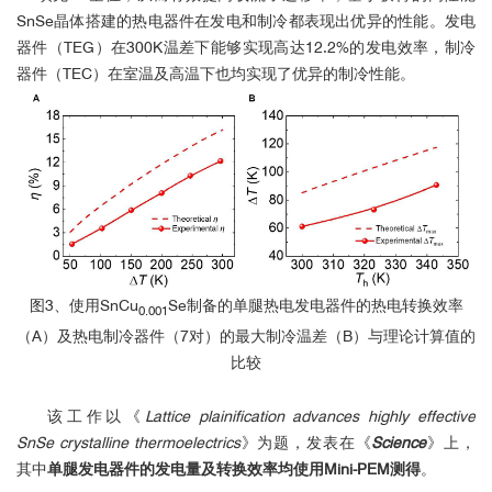
SnSe晶体搭建的热电器件在发电和制冷都表现出优异的性能。发电
☑ 碲化铋：
器件（TEG）在300K温差下能够实现高达12.2%的发电效率，制冷
器件（TEC）在室温及高温下也均实现了优异的制冷性能
。
图3、使用SnCu
Se制备的单腿热电发电器件的热电转换效率
0.001
（A）及热电制冷器件（7对）的最大制冷温差（B）与理论计算值的
比较
该工作以《
Lattice plainification advances highly effective
☑ 样品准备与测试数据
SnSe crystalline thermoelectrics
》为题，发表在《
Science
》上，
其中
单腿发电器件的发电量及转换效率均使用Mini-PEM测得
。