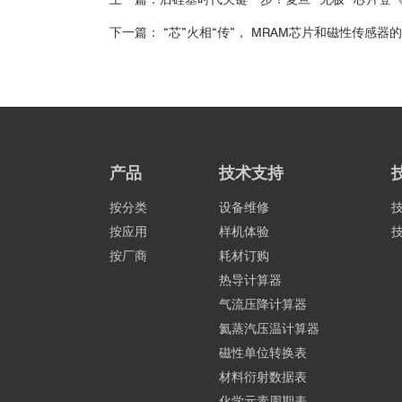
下一篇： “芯”火相“传”， MRAM芯片和磁性传感
产品
技术支持
按分类
设备维修
按应用
样机体验
按厂商
耗材订购
热导计算器
气流压降计算器
氦蒸汽压温计算器
磁性单位转换表
材料衍射数据表
化学元素周期表