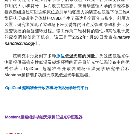
作用的大小和符号，从而改变磁基态。来自华盛顿大学的徐晓栋教
授课题组通过可以连续原位施加单轴张应力的装置在低温下使二维A
型层状反铁磁半导体材料CrSBr产生了高达几个百分点形变。利用该
装置，研究者实现了零磁场下应变诱导的可逆反铁磁-铁磁相变，及
应变调控的自旋翻转过程。该工作为二维材料的磁性和其他电子态
的应变调控创造了机会。该工作于2022年1月20日发表在
nature
nanotechnology
上。
该研究中涉及到了多种
原位
低温光谱的测量
。为这些低温光学
测量提供高稳定性低温及磁场环境的正是目前光学低温设备中的优
秀代表：OptiCool-超精准全开放强磁场低温光学研究平台和
Montana超精细多功能无液氦低温光学恒温器。
OptiCool-超精准全开放强磁场低温光学研究平台
Montana超精细多功能无液氦低温光学恒温器