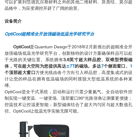
可以扩展到范德瓦尔斯材料之外的其他二维材料、异质结、莫尔超
晶格中，为应变调控开辟了广阔的前景。
设备简介
OptiCool超精准全开放强磁场低温光学研究平台
OptiCool
是Quantum Design于2018年2月新推出的超精准全开
放强磁场低温光学研究平台，创新独特的设计方案确保样品可以处
于光路的关键位置。系统拥有
3.8英寸超大样品腔、双锥型劈裂磁
体，可在超大空间为您提供高达
±7T
的磁场。多达
7
个侧面窗口、
1
个顶部超大窗口
方便光线由各个方向引入样品腔，高度集成式的设
计让您的样品在拥有低温磁场的同时摆脱大型低温系统的各种束
缚。
OptiCool是全干式系统，启动和运行只需少量氦气。全自动软件控
制实现一键变温、一键变场、顶部窗口90°光路张角让测量更便捷；
控温技术让控温更智能；新型磁体结合了超大均匀区与超大数值孔
径。OptiCool让低温光学实验无限可能。