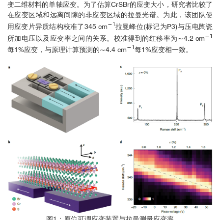
变二维材料的单轴应变。为了估算CrSBr的应变大小，研究者比较了
在应变区域和远离间隙的非应变区域的拉曼光谱。为此，该团队使
−1
用应变片异质结构校准了345 cm
拉曼峰位(标记为P3)与压电陶瓷
−1
所加电压以及应变率之间的关系。校准得到的红移率为~4.2 cm
−1
每1%应变，与原理计算预测的~4.4 cm
每1%应变相一致。
图1：原位可调应变装置与拉曼测量应变率