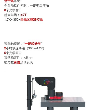
全干式
系统
全自动软件控制，一键变温变场
8
个光学窗口
超大磁场：
±7T
1.7K~350K
全温区精准控温
智能触摸屏，“
一键式操作
”
2
小时快速降温（300K-4.2K）
5
个光学窗口
震动稳定性：<5 nm
助力数
百篇
顶刊发表