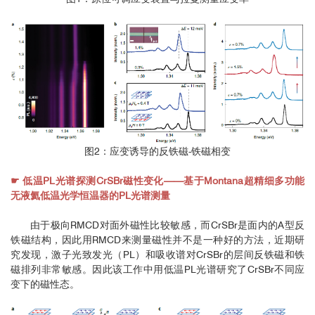
图2：应变诱导的反铁磁-铁磁相变
☛ 低温PL光谱探测CrSBr磁性变化——基于Montana超精细多功能
无液氦低温光学恒温器的PL光谱测量
由于极向RMCD对面外磁性比较敏感，而CrSBr是面内的A型反
铁磁结构，因此用RMCD来测量磁性并不是一种好的方法，近期研
究发现，激子光致发光（PL）和吸收谱对CrSBr的层间反铁磁和铁
磁排列非常敏感。因此该工作中用低温PL光谱研究了CrSBr不同应
变下的磁性态。