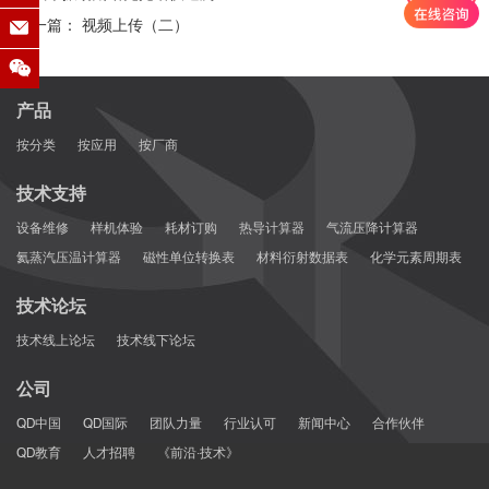
下一篇： 视频上传（二）
产品
按分类
按应用
按厂商
技术支持
设备维修
样机体验
耗材订购
热导计算器
气流压降计算器
氦蒸汽压温计算器
磁性单位转换表
材料衍射数据表
化学元素周期表
技术论坛
技术线上论坛
技术线下论坛
公司
QD中国
QD国际
团队力量
行业认可
新闻中心
合作伙伴
QD教育
人才招聘
《前沿·技术》