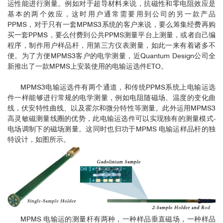
运性能进行测量。例如对于超导材料来说，抗磁性和零电阻效应是
基本的两个效应，这时用户通常需要用到公司的另一款产品
PPMS，对于只有一套MPMS3系统的客户来说，要么筹集经费再购
买一套PPMS，要么付费到公共PPMS测量平台上测量，或者自己编
程序，制作用户样品杆，用第三方仪表测量，如此一来有着诸多不
便。为了方便MPMS3客户的电学测量，近Quantum Design公司全
新推出了一款MPMS上安装使用的电输运选件ETO。
MPMS3电输运选件有两个通道，和传统PPMS系统上电输运选
件一样能够进行常规的电学测量，例如电阻随磁场、温度的变化曲
线，伏安特性曲线、以及霍尔和微分特性等测量。此外运用MPMS3
高灵敏磁测量线圈的优势，此电输运选件可以实现独有的测量模式-
电场调制下的磁场测量。这同时也归功于MPMS 电输运样品杆的独
特设计，如图所示。
MPMS 电输运的测量杆有两种，一种样品垂直磁场，一种样品