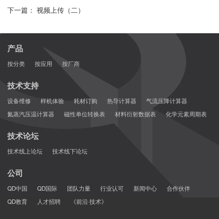
下一篇： 视频上传（二）
产品
按分类
按应用
按厂商
技术支持
设备维修
样机体验
耗材订购
热导计算器
气流压降计算器
氦蒸汽压温计算器
磁性单位转换表
材料衍射数据表
化学元素周期表
技术论坛
技术线上论坛
技术线下论坛
公司
QD中国
QD国际
团队力量
行业认可
新闻中心
合作伙伴
QD教育
人才招聘
《前沿·技术》